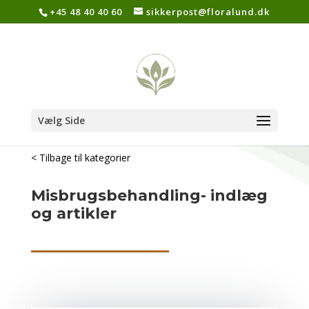
+45 48 40 40 60
sikkerpost@floralund.dk
Vælg Side
< Tilbage til kategorier
Misbrugsbehandling- indlæg
og artikler