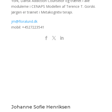
York, Dansk Addiction Counselor og trænet i alle
modulerne i CENAPS Modellen af Terence T. Gorski.
Jørgen er trænet i Metakognitiv terapi.
jm@floralund.dk
mobil: +4527223541
Johanne Sofie Henriksen