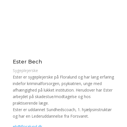
Ester Bech
Sygeplejerske
Ester er sygeplejerske på Floralund og har lang erfaring
indefor kriminalforsorgen, psykiatrien, unge med
afhængighed på lukket institution. Herudover har Ester
arbejdet på skadestue/modtagelse og hos
praktiserende læge.
Ester er uddannet Sundhedscoach, 1. hjælpsinstruktør
og har en Lederuddannelse fra Forsvaret.
eb@floralund.dk