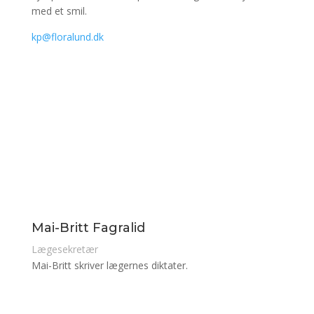
med et smil.
kp@floralund.dk
Mai-Britt Fagralid
Lægesekretær
Mai-Britt skriver lægernes diktater.